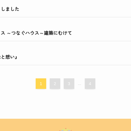
トしました
ス ～つなぐハウス～建築にむけて
縁と想い』
1
2
3
...
4