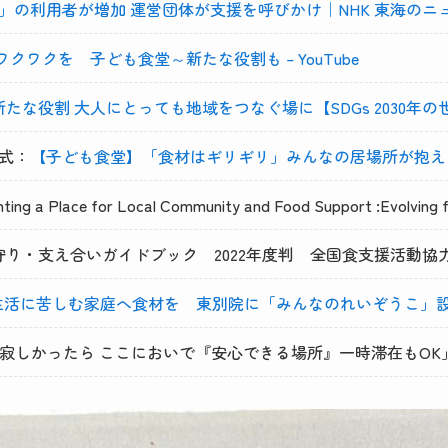
」の利用者が増加 運営団体が支援を呼びかけ｜NHK 東海のニ
にワクワクを 子ども食堂～新たな役割も – YouTube
な役割 大人にとっても地域をつなぐ場に【SDGs 2030年の世界へ
公式：
【子ども食堂】「食材はギリギリ」みんなの居場所が抱える課題 
lace for Local Community and Food Support :Evolving fro
り・支え合いガイドブック 2022年度判 全国食支援活動協
生活に苦しむ家庭へ食材を 東別院に「みんなのれいぞうこ」
：「寂しかったら ここにおいで『安心できる場所』一時滞在もOK