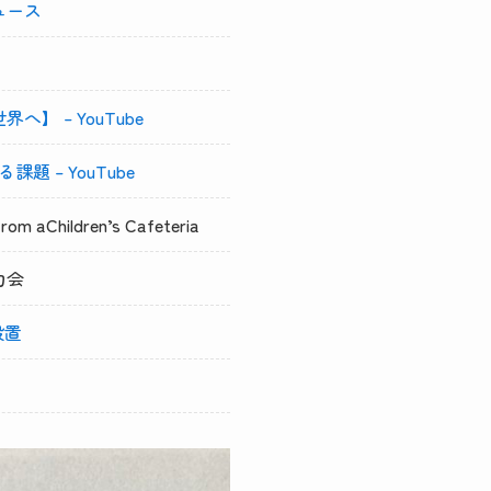
ュース
】 – YouTube
– YouTube
m aChildren’s Cafeteria
力会
設置
」