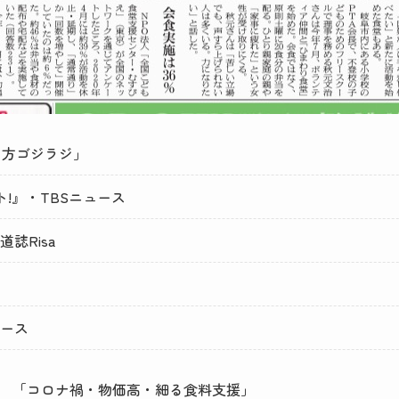
「夕方ゴジラジ」
ント!』・TBSニュース
道誌Risa
ュース
朝刊 「コロナ禍・物価高・細る食料支援」